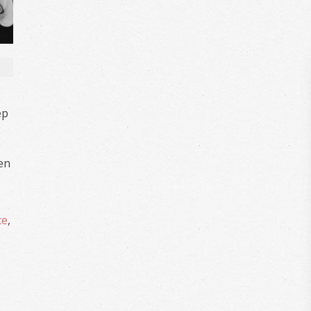
ep
den
ce
,