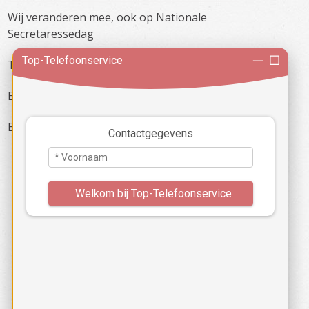
Wij veranderen mee, ook op Nationale
Secretaressedag
Telefoniste / secretaresse als poortwachter
Ergernissen telefoonverkeer deel 3
Ergernissen telefoonverkeer deel 2