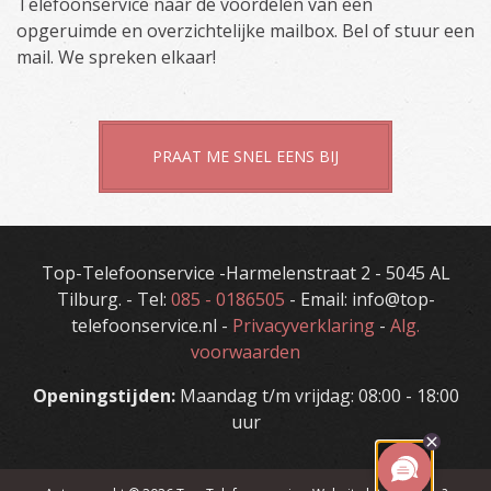
Telefoonservice naar de voordelen van een
opgeruimde en overzichtelijke mailbox. Bel of stuur een
mail. We spreken elkaar!
PRAAT ME SNEL EENS BIJ
Top-Telefoonservice -Harmelenstraat 2 - 5045 AL
Tilburg. - Tel:
085 - 0186505
- Email: info@top-
telefoonservice.nl -
Privacyverklaring
-
Alg.
voorwaarden
Openingstijden:
Maandag t/m vrijdag: 08:00 - 18:00
uur